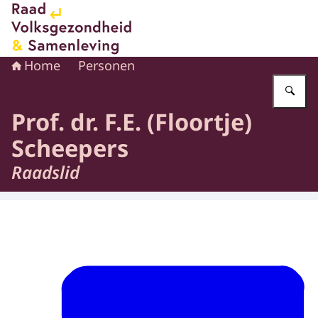
Naar de homepage van Raad voor Volksgezondheid en 
Home
Personen
Vu
Prof. dr. F.E. (Floortje)
Scheepers
Raadslid