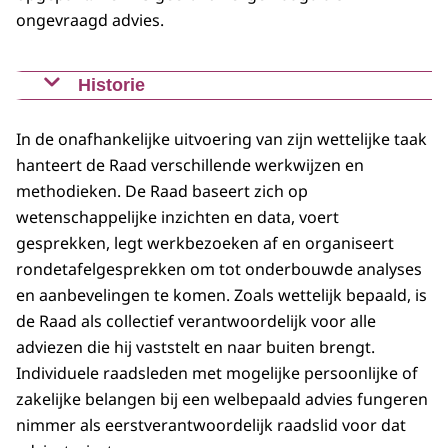
ongevraagd advies.
Historie
De Raad voor Volksgezondheid & Samenleving (RVS)
trad op 1 januari 2015 in werking na een
In de onafhankelijke uitvoering van zijn wettelijke taak
samenvoeging van de
Raad voor Maatschappelijke
hanteert de Raad verschillende werkwijzen en
Ontwikkeling (RMO) en de Raad voor de
methodieken. De Raad baseert zich op
Volksgezondheid en Zorg (RVZ
).
wetenschappelijke inzichten en data, voert
gesprekken, legt werkbezoeken af en organiseert
rondetafelgesprekken om tot onderbouwde analyses
en aanbevelingen te komen. Zoals wettelijk bepaald, is
de Raad als collectief verantwoordelijk voor alle
adviezen die hij vaststelt en naar buiten brengt.
Individuele raadsleden met mogelijke persoonlijke of
zakelijke belangen bij een welbepaald advies fungeren
nimmer als eerstverantwoordelijk raadslid voor dat