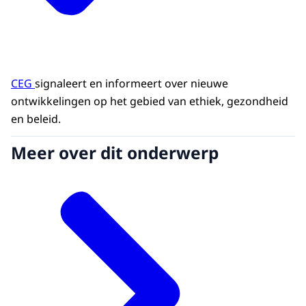
Kaderwet Adviescolleges
zorgt de Raad voor
Volksgezondheid & Samenleving (RVS) elke 4 jaar
voor het opstellen van een evaluatieverslag.
De
CEG
signaleert en informeert over nieuwe
laatste evaluatie vond plaats in 2024
.
ontwikkelingen op het gebied van ethiek, gezondheid
en beleid.
Meer over dit onderwerp