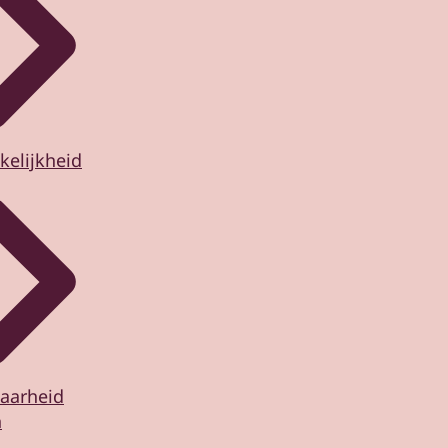
kelijkheid
aarheid
n