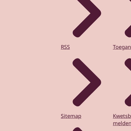
RSS
Toegan
Sitemap
Kwetsb
melde