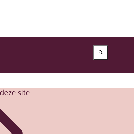
Vul in wat 
deze site