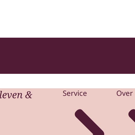
heid en Samenleving
leven &
Service
Over 