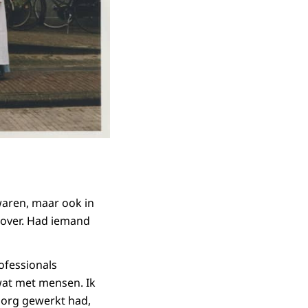
waren, maar ook in
r over. Had iemand
rofessionals
wat met mensen. Ik
zorg gewerkt had,