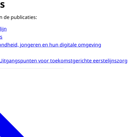
s
n de publicaties:
ijn
s
ndheid, jongeren en hun digitale omgeving
 Uitgangspunten voor toekomstgerichte eerstelijnszorg