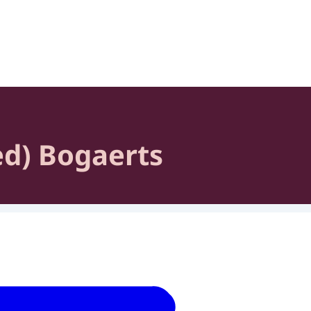
heid en Samenleving
ied) Bogaerts