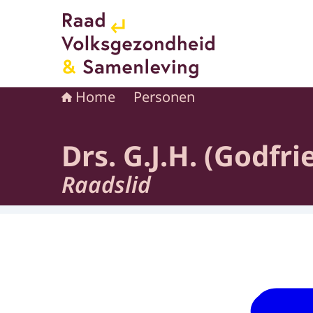
Naar de homepage van Raad voor Volksgezond
Home
Personen
Drs. G.J.H. (Godfr
Raadslid