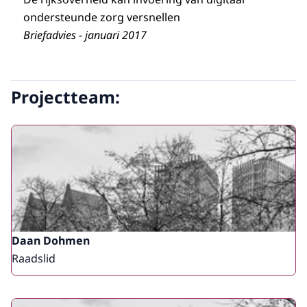
uitgebreid verslag voor VWS.
ondersteunde zorg versnellen
Briefadvies - januari 2017
Projectteam:
raadplegingen van de RVS tijdens de
Daan Dohmen
coronacrisis
. Ook hebben we in een reeks
Raadslid
interviews ervaringen en reflecties opgehaald
bij mensen die dagelijks met het thema bezig
zijn, als onderzoeker, in de praktijk van zorg of