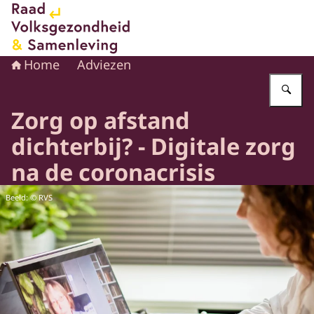
Naar de homepage van Raad voor Volksgezondheid en 
Home
Adviezen
Vu
Zorg op afstand
dichterbij? - Digitale zorg
na de coronacrisis
Beeld: © RVS