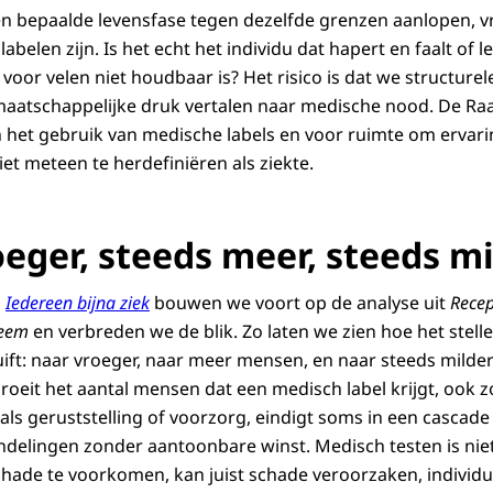
en bepaalde levensfase tegen dezelfde grenzen aanlopen, v
labelen zijn. Is het echt het individu dat hapert en faalt of
voor velen niet houdbaar is? Het risico is dat we structur
 maatschappelijke druk vertalen naar medische nood. De Ra
het gebruik van medische labels en voor ruimte om ervarin
iet meteen te herdefiniëren als ziekte.
eger, steeds meer, steeds mi
s
Iedereen bijna ziek
bouwen we voort op de analyse uit
Recep
leem
en verbreden we de blik. Zo laten we zien hoe het stel
ift: naar vroeger, naar meer mensen, en naar steeds mild
roeit het aantal mensen dat een medisch label krijgt, ook z
 als geruststelling of voorzorg, eindigt soms in een cascad
delingen zonder aantoonbare winst. Medisch testen is niet 
hade te voorkomen, kan juist schade veroorzaken, individu