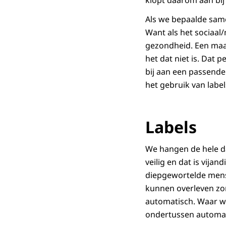
klopt daarom aan bij 
Als we bepaalde same
Want als het sociaal/
gezondheid. Een maat
het dat niet is. Dat 
bij aan een passende
het gebruik van label
Labels
We hangen de hele dag
veilig en dat is vijan
diepgewortelde mense
kunnen overleven z
automatisch. Waar we
ondertussen automati