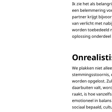
Ik zie het als belang
een belemmering vor
partner krijgt bijvoo
van verlicht met nab
worden toebedeeld ma
oplossing onderdeel
Onrealist
We plakken niet alle
stemmingsstoornis, 
worden opgelost. Zul
daarbuiten valt, word
raakt, is hoe vanzelf
emotioneel in balans 
sociaal bepaald, cult