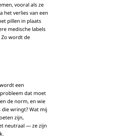
emen, vooral als ze
 het verlies van een
et pillen in plaats
ere medische labels
 Zo wordt de
 wordt een
h probleem dat moet
ten de norm, en wie
s die wringt? Wat mij
eten zijn,
et neutraal — ze zijn
k.