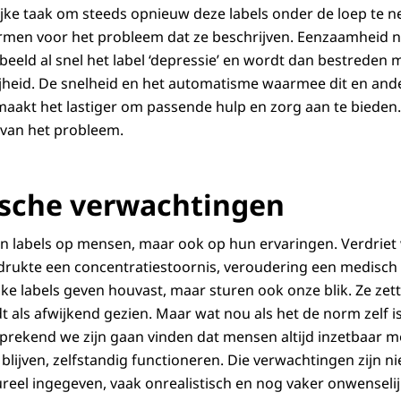
rijke taak om steeds opnieuw deze labels onder de loep te n
men voor het probleem dat ze beschrijven. Eenzaamheid na
rbeeld al snel het label ‘depressie’ en wordt dan bestreden m
ijheid. De snelheid en het automatisme waarmee dit en and
akt het lastiger om passende hulp en zorg aan te bieden.
 van het probleem.
ische verwachtingen
en labels op mensen, maar ook op hun ervaringen. Verdriet
drukte een concentratiestoornis, veroudering een medisc
ke labels geven houvast, maar sturen ook onze blik. Ze zet
t als afwijkend gezien. Maar wat nou als het de norm zelf i
sprekend we zijn gaan vinden dat mensen altijd inzetbaar mo
blijven, zelfstandig functioneren. Die verwachtingen zijn ni
ureel ingegeven, vaak onrealistisch en nog vaker onwenselij