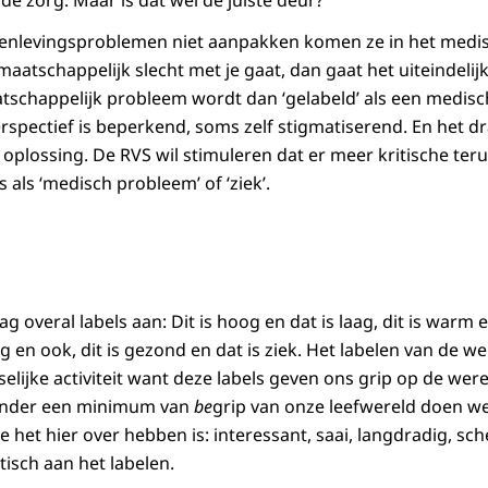
de zorg. Maar is dat wel de juiste deur?
nlevingsproblemen niet aanpakken komen ze in het medisch
maatschappelijk slecht met je gaat, dan gaat het uiteindelij
schappelijk probleem wordt dan ‘gelabeld’ als een medisch
perspectief is beperkend, soms zelf stigmatiserend. En het dra
 oplossing. De RVS wil stimuleren dat er meer kritische ter
s als ‘medisch probleem’ of ‘ziek’.
 overal labels aan: Dit is hoog en dat is laag, dit is warm en
dig en ook, dit is gezond en dat is ziek. Het labelen van de we
lijke activiteit want deze labels geven ons grip op de wer
onder een minimum van
be
grip van onze leefwereld doen we
 het hier over hebben is: interessant, saai, langdradig, sc
sch aan het labelen.