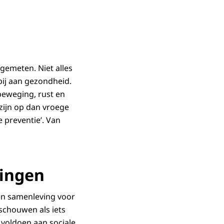
 gemeten. Niet alles
 bij aan gezondheid.
beweging, rust en
zijn op dan vroege
 preventie’. Van
tingen
 een samenleving voor
eschouwen als iets
 voldoen aan sociale