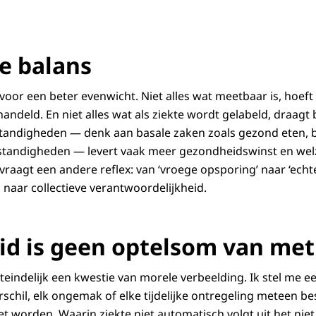
e balans
oor een beter evenwicht. Niet alles wat meetbaar is, hoeft
handeld. En niet alles wat als ziekte wordt gelabeld, draagt
standigheden — denk aan basale zaken zoals gezond eten, 
standigheden — levert vaak meer gezondheidswinst en wel
raagt een andere reflex: van ‘vroege opsporing’ naar ‘echte
 naar collectieve verantwoordelijkheid.
d is geen optelsom van me
 uiteindelijk een kwestie van morele verbeelding. Ik stel me
rschil, elk ongemak of elke tijdelijke ontregeling meteen b
 worden. Waarin ziekte niet automatisch volgt uit het niet