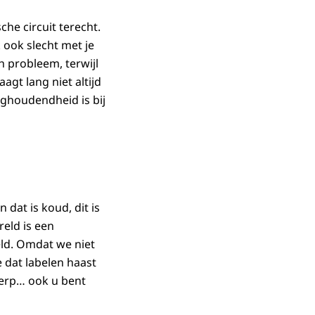
e circuit terecht.
k ook slecht met je
 probleem, terwijl
agt lang niet altijd
ughoudendheid is bij
 dat is koud, dit is
reld is een
eld. Omdat we niet
 dat labelen haast
herp… ook u bent