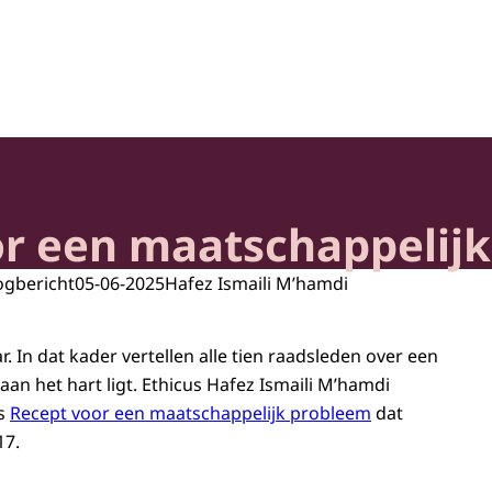
heid en Samenleving
or een maatschappelij
ogbericht
05-06-2025
Hafez Ismaili M’hamdi
r. In dat kader vertellen alle tien raadsleden over een
an het hart ligt. Ethicus Hafez Ismaili M’hamdi
es
Recept voor een maatschappelijk probleem
dat
17.