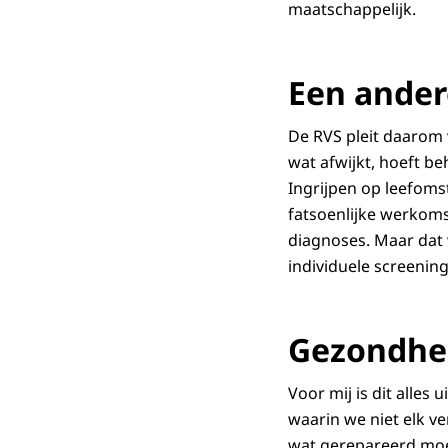
maatschappelijk.
Een ander
De RVS pleit daarom v
wat afwijkt, hoeft be
Ingrijpen op leefom
fatsoenlijke werkom
diagnoses. Maar dat v
individuele screening
Gezondhei
Voor mij is dit alles
waarin we niet elk ve
wat gerepareerd moet