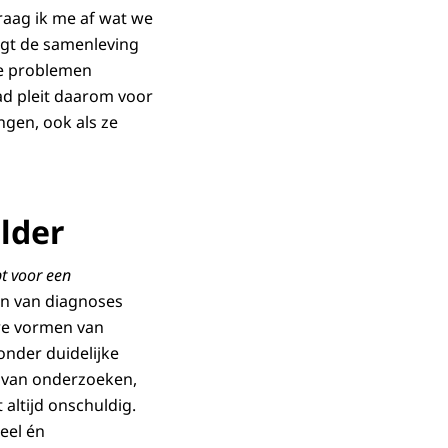
raag ik me af wat we
 legt de samenleving
ele problemen
ad pleit daarom voor
gen, ook als ze
lder
t voor een
len van diagnoses
ere vormen van
onder duidelijke
e van onderzoeken,
altijd onschuldig.
eel én