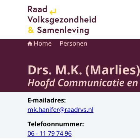
Naar de homepage van Raad voor Volksgezond
Home
Personen
Drs. M.K. (Marlies
Hoofd Communicatie en 
E-mailadres
:
mk.hanifer@raadrvs.nl
Telefoonnummer
:
06 - 11 79 74 96