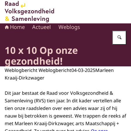
Naar de homepage van Raad voor Volksgezondheid en 
Home
Actueel
Weblogs
Vu
10 x 10 Op onze
gezondheid!
Weblogbericht Weblogbericht
04-03-2025
Marleen
Kraaij-Dirkzwager
Dit jaar bestaat de Raad voor Volksgezondheid &
Samenleving (RVS) tien jaar. In dit kader vertellen alle
tien onze raadsleden over een advies waar zij of hij
nauw bij betrokken is geweest. We trappen de reeks af
met Marleen Kraaij-Dirkzwager, arts Maatschappij +