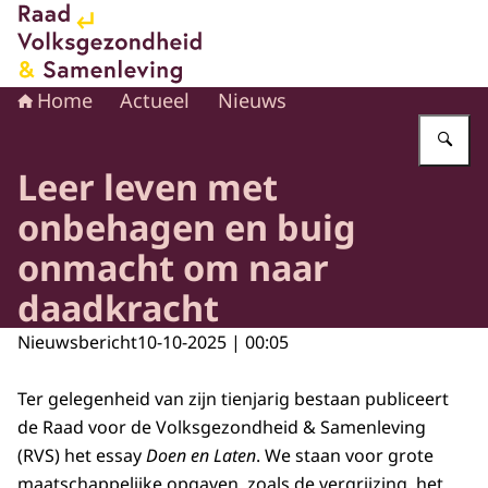
Naar de homepage van Raad voor Volksgezondheid en 
Home
Actueel
Nieuws
Vu
Leer leven met
onbehagen en buig
onmacht om naar
daadkracht
Nieuwsbericht
10-10-2025 | 00:05
Ter gelegenheid van zijn tienjarig bestaan publiceert
de Raad voor de Volksgezondheid & Samenleving
(RVS) het essay
Doen en Laten
. We staan voor grote
maatschappelijke opgaven, zoals de vergrijzing, het