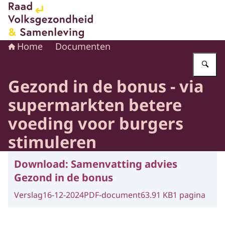
Naar de homepage van Raad voor Volksgezondheid en 
Home
Documenten
Vu
Gezond in de bonus - via
supermarkten betere
voeding voor burgers
stimuleren
Download:
Samenvatting advies
Gezond in de bonus
Verslag
16-12-2024
PDF-document
63.91 KB
1 pagina