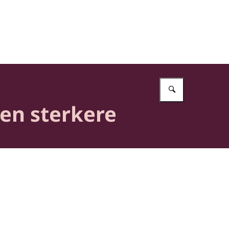
Vul in wat 
en sterkere