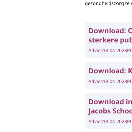
gezondheidszorg te 
Download:
O
sterkere pu
Advies
18-04-2023
P
Download:
Advies
18-04-2023
P
Download in
Jacobs Schoo
Advies
18-04-2023
P