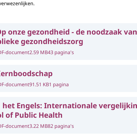
verwezenlijken.
p onze gezondheid - de noodzaak van
blieke gezondheidszorg
DF-document
2.59 MB
43 pagina's
Kernboodschap
DF-document
91.51 KB
1 pagina
 het Engels:
Internationale vergelijkin
l of Public Health
DF-document
3.22 MB
82 pagina's