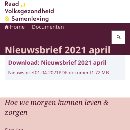
Naar de homepage van Raad voor Volksgezondheid en 
Home
Documenten
Vu
Nieuwsbrief 2021 april
Download:
Nieuwsbrief 2021 april
Nieuwsbrief
01-04-2021
PDF-document
1.72 MB
Hoe we morgen kunnen leven &
zorgen