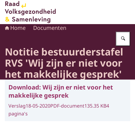
Naar de homepage van Raad voor Volksgezondheid en 
Home
Documenten
Vu
Notitie bestuurderstafel
RVS 'Wij zijn er niet voor
het makkelijke gesprek'
Download:
Wij zijn er niet voor het
makkelijke gesprek
Verslag
18-05-2020
PDF-document
135.35 KB
4
pagina's