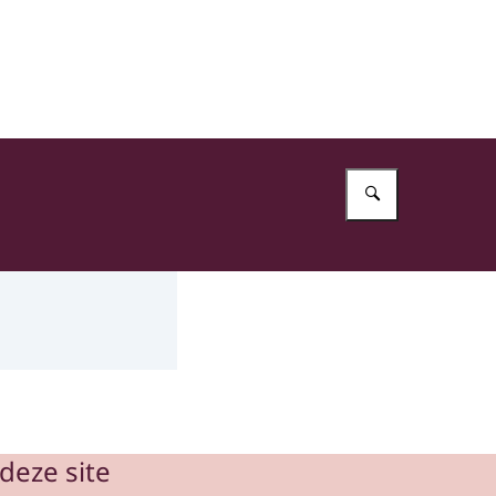
Vul in wat 
deze site