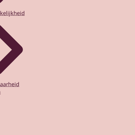
kelijkheid
aarheid
n