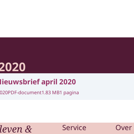
heid en Samenleving
 2020
ieuwsbrief april 2020
2020
PDF-document
1.83 MB
1 pagina
leven &
Service
Over 