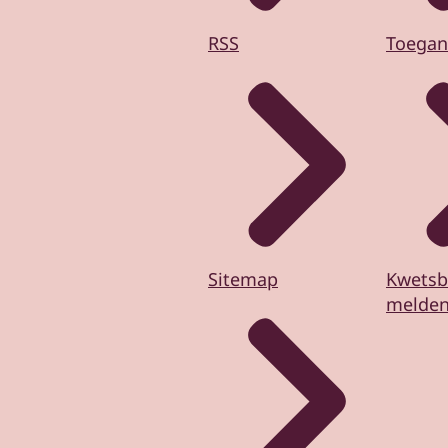
RSS
Toegan
Sitemap
Kwetsb
melde