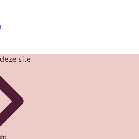
g
deze site
ght