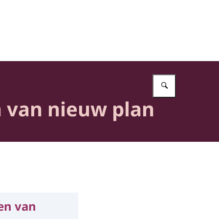
Vul in wat 
n van nieuw plan
en van