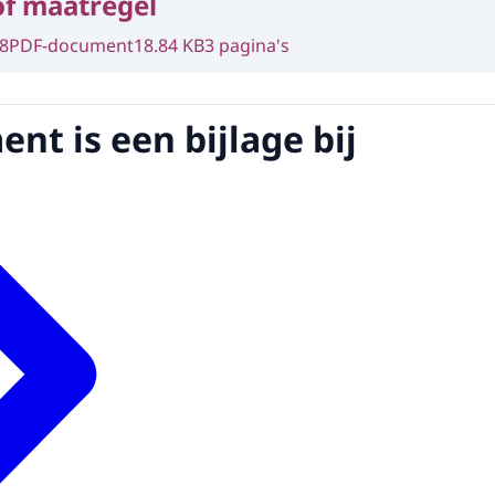
of maatregel
8
PDF-document
18.84 KB
3 pagina's
nt is een bijlage bij