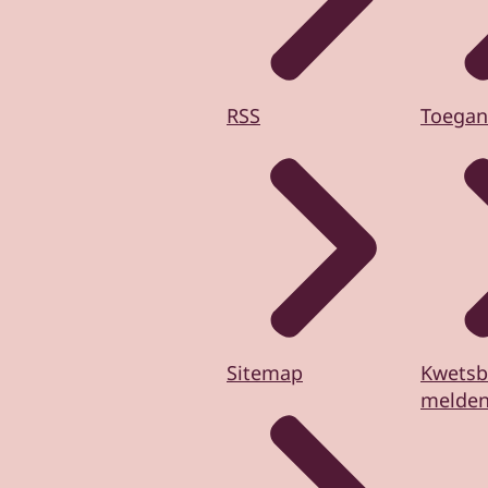
RSS
Toegan
Sitemap
Kwetsb
melde