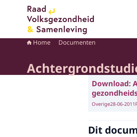
Naar de homepage van Raad voor Volksgezond
Home
Documenten
Achtergrondstudie
Download:
A
gezondheid
Overige
28-06-2011
Dit docume