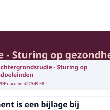
heid en Samenleving
 - Sturing op gezondh
chtergrondstudie - Sturing op
sdoeleinden
PDF-document
279.49 KB
nt is een bijlage bij