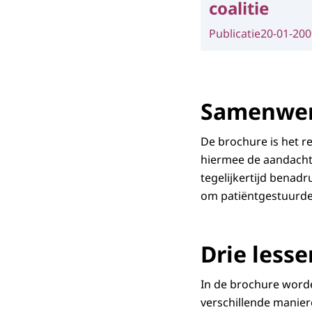
coalitie
Publicatie
20-01-200
Samenwer
De brochure is het r
hiermee de aandacht 
tegelijkertijd benad
om patiëntgestuurde 
Drie lesse
In de brochure worde
verschillende manier