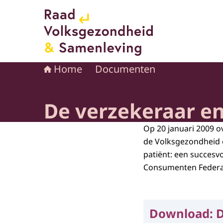
Naar de homepage van Raad voor Volksgezond
Home
Documenten
De verzekeraar en 
Op 20 januari 2009 ov
de Volksgezondheid e
patiënt: een succesvo
Consumenten Federat
Download:
D