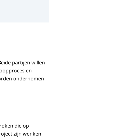
ide partijen willen
nkoopproces en
s worden ondernomen
roken die op
roject zijn wenken