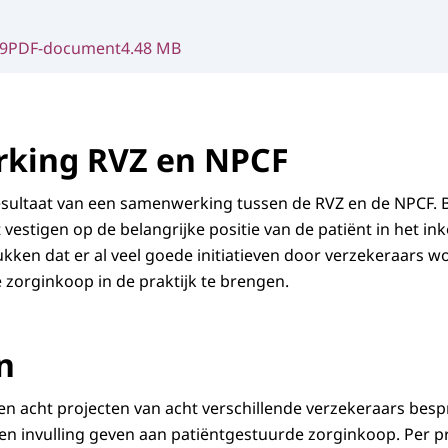
9
PDF-document
4.48 MB
king RVZ en NPCF
esultaat van een samenwerking tussen de RVZ en de NPCF. Be
vestigen op de belangrijke positie van de patiënt in het i
rukken dat er al veel goede initiatieven door verzekeraar
zorginkoop in de praktijk te brengen.
n
n acht projecten van acht verschillende verzekeraars besp
en invulling geven aan patiëntgestuurde zorginkoop. Per p