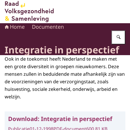
Naar de homepage van Raad voor Volksgezondheid en 
Home
Documenten
Vu
Integratie in perspectief
Ook in de toekomst heeft Nederland te maken met
een grote diversiteit in groepen nieuwkomers. Deze
mensen zullen in beduidende mate afhankelijk zijn van
de voorzieningen van de verzorgingstaat, zoals
huisvesting, sociale zekerheid, onderwijs, arbeid en
welzijn.
Download:
Integratie in perspectief
Publicatie
01-12-1998
PDF-document
600.81 KB