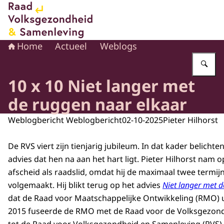
Naar de homepage van Raad voor Volksgezondheid en 
Home
Actueel
Weblogs
Vu
10 x 10 Niet langer met
de ruggen naar elkaar
Weblogbericht Weblogbericht
02-10-2025
Pieter Hilhorst
De RVS viert zijn tienjarig jubileum. In dat kader belichte
advies dat hen na aan het hart ligt. Pieter Hilhorst nam 
afscheid als raadslid, omdat hij de maximaal twee termijn
volgemaakt. Hij blikt terug op het advies
Niet langer met 
dat de Raad voor Maatschappelijke Ontwikkeling (RMO) ui
2015 fuseerde de RMO met de Raad voor de Volksgezond