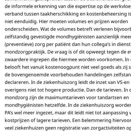
de informele erkenning van die expertise op de werkvloer
verband tussen taakherschikking en kostenbeheersing i
niet eenduidig. Hier moeten volumes en prijzen worden
onderscheiden. Wat de volumes betreft verlenen bijvoor
zelfstandig gevestigde mondhygiënisten aanzienlijk mee
(preventieve) zorg per patiënt dan hun collega’s in diens
mondzorgpraktijk. De vraag is of dit opweegt tegen de e
zwaardere ingrepen die hiermee worden voorkomen. In e
belooft het vanuit kostenoogpunt niet veel goeds als zij 
de bovengenoemde voorbehouden handelingen zelfstan
declareren. In de ziekenhuiszorg leidt de inzet van VS-en 
overigens niet tot hogere productie. Dan de tarieven. In 
mondzorg zijn de maximumtarieven voor tandartsen en
mondhygiënisten hetzelfde. In de ziekenhuiszorg worde
PA’s wel meer ingezet, maar dit leidt niet tot aanpassing 
kostprijzen of lagere tarieven. Een belemmering hiervoor 
veel ziekenhuizen geen registratie van zorgactiviteiten 