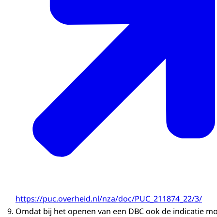
https://puc.overheid.nl/nza/doc/PUC_211874_22/3/
Omdat bij het openen van een DBC ook de indicatie m