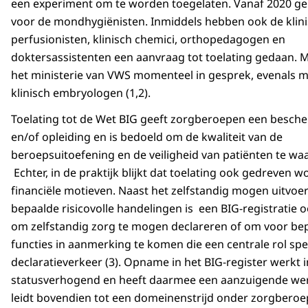
een experiment om te worden toegelaten. Vanaf 2020 gel
voor de mondhygiënisten. Inmiddels hebben ook de klin
perfusionisten, klinisch chemici, orthopedagogen en
doktersassistenten een aanvraag tot toelating gedaan. M
het ministerie van VWS momenteel in gesprek, evenals m
klinisch embryologen (1,2).
Toelating tot de Wet BIG geeft zorgberoepen een besche
en/of opleiding en is bedoeld om de kwaliteit van de
beroepsuitoefening en de veiligheid van patiënten te wa
Echter, in de praktijk blijkt dat toelating ook gedreven w
financiële motieven. Naast het zelfstandig mogen uitvoe
bepaalde risicovolle handelingen is een BIG-registratie o
om zelfstandig zorg te mogen declareren of om voor be
functies in aanmerking te komen die een centrale rol spe
declaratieverkeer (3). Opname in het BIG-register werkt i
statusverhogend en heeft daarmee een aanzuigende wer
leidt bovendien tot een domeinenstrijd onder zorgbero