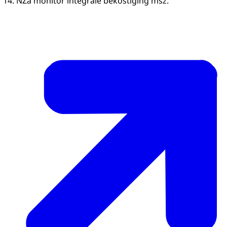
NZa monitor integrale bekostiging msz.