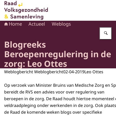
Naar de homepage van Raad voor Volksgezondheid en 
Home
Actueel
Weblogs
Vu
Blogreeks
Beroepenregulering in de
zorg: Leo Ottes
Weblogbericht Weblogbericht
02-04-2019
Leo Ottes
Op verzoek van Minister Bruins van Medische Zorg en Sp
bereidt de RVS een advies voor over regulering van
beroepen in de zorg. De Raad houdt hiertoe momenteel
veldraadpleging onder werkenden in de zorg. Ook plaats
de Raad de komende weken blogs over specifieke