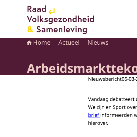
Naar de homepage van Raad voor Volksgezond
Home
Actueel
Nieuws
Arbeidsmarkttekor
Nieuwsbericht
05-03-
Vandaag debatteert
Welzijn en Sport ove
brief
informeerden w
hierover.