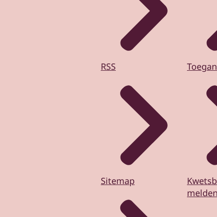
RSS
Toegan
Sitemap
Kwetsb
melde