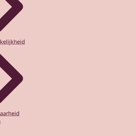
kelijkheid
aarheid
n