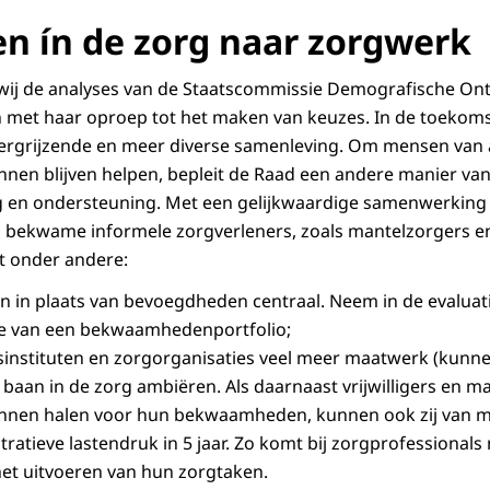
n ín de zorg naar zorgwerk
wij de analyses van de Staatscommissie Demografische Ont
 met haar oproep tot het maken van keuzes. In de toekoms
vergrijzende en meer diverse samenleving. Om mensen van al
nen blijven helpen, bepleit de Raad een andere manier van
g en ondersteuning. Met een gelijkwaardige samenwerking
 bekwame informele zorgverleners, zoals mantelzorgers en v
t onder andere:
 in plaats van bevoegdheden centraal. Neem in de evaluat
e van een bekwaamhedenportfolio;
sinstituten en zorgorganisaties veel meer maatwerk (kunnen
 baan in de zorg ambiëren. Als daarnaast vrijwilligers en m
kunnen halen voor hun bekwaamheden, kunnen ook zij van m
ratieve lastendruk in 5 jaar. Zo komt bij zorgprofessionals 
et uitvoeren van hun zorgtaken.