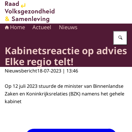
Naar de homepage van Raad voor Volksgezondheid en 
Home
Actueel
Nieuws
Vu
Kabinetsreactie op advies
Elke regio telt!
Nieuwsbericht
18-07-2023 | 13:46
Op 12 juli 2023 stuurde de minister van Binnenlandse
Zaken en Koninkrijksrelaties (BZK) namens het gehele
kabinet