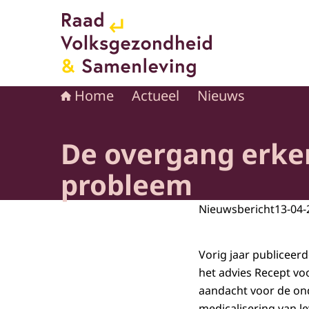
Naar de homepage van Raad voor Volksgezond
Home
Actueel
Nieuws
De overgang erken
probleem
Nieuwsbericht
13-04-
Vorig jaar publiceer
het advies Recept vo
aandacht voor de on
medicalisering van l