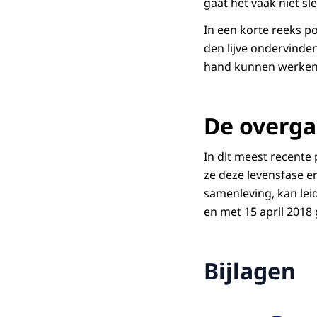
gaat het vaak niet s
In een korte reeks p
den lijve ondervinde
hand kunnen werken.
De overga
In dit meest recente
ze deze levensfase e
samenleving, kan lei
en met 15 april 2018
Bijlagen