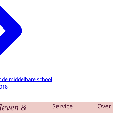
r de middelbare school
018
leven &
Service
Over 