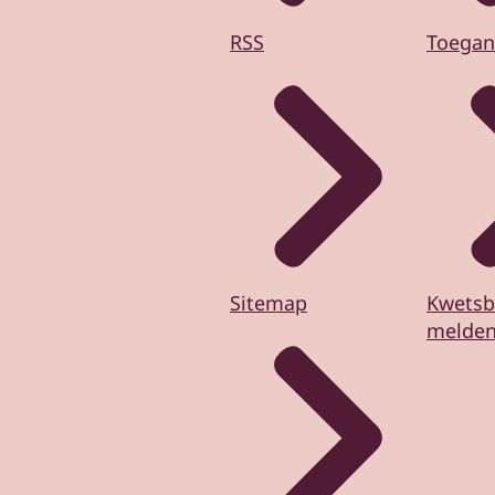
RSS
Toegan
Sitemap
Kwetsb
melde