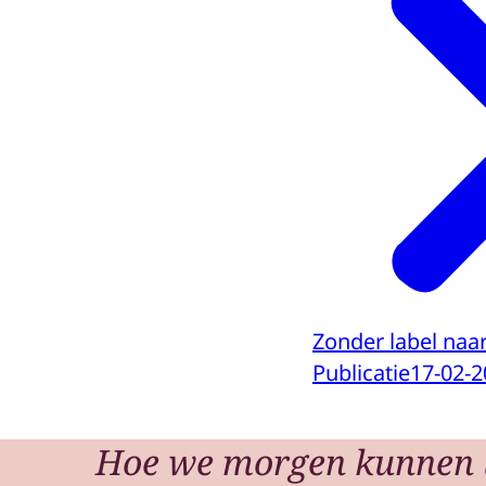
Zonder label naa
Publicatie
17-02-2
Hoe we morgen kunnen 