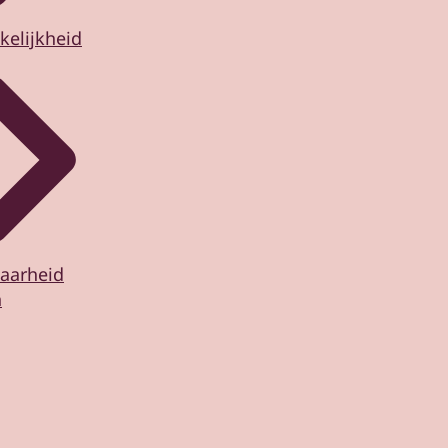
kelijkheid
aarheid
n