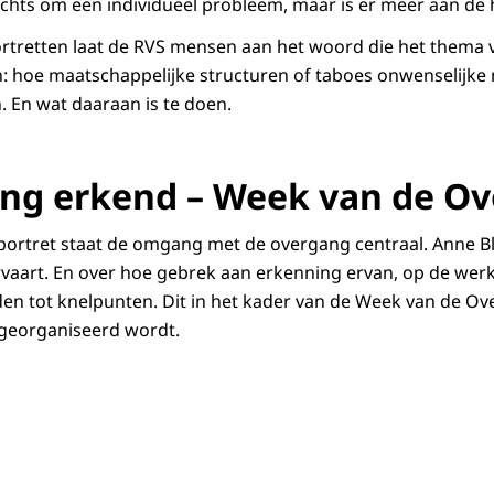
lechts om een individueel probleem, maar is er meer aan de
ortretten laat de RVS mensen aan het woord die het thema v
n: hoe maatschappelijke structuren of taboes onwenselijke 
 En wat daaraan is te doen.
ng erkend – Week van de O
 portret staat de omgang met de overgang centraal. Anne B
rvaart. En over hoe gebrek aan erkenning ervan, op de werk
den tot knelpunten. Dit in het kader van de Week van de Ov
 georganiseerd wordt.